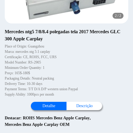
2
/
2
Mercedes ntg5 7/8/8.4 polegadas tela 2017 Mercedes GLC
300 Apple Carplay
Place of Origin: Guangzhou
Marca: mercedes ntg 5.1 carplay
Certificação: CE, ROHS, FCC, URS
Model Number: RS-2905
Minimum Order Quantity: 1
Preço: 165$-180$
Packaging Details: Neutral packing
Delivery Time: 10-30 days
Payment Terms: T/T D/A D/P western union Paypal
Supply Ability: 1000pcs per month
Detalhe
Descrição
Destacar:
ROHS Mercedes Benz Apple Carplay
,
Mercedes Benz Apple Carplay OEM