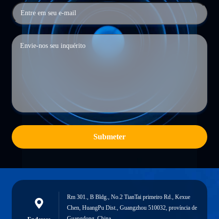
Submeter
Rm 301., B Bldg., No.2 TianTai primeiro Rd., Kexue
Chen, HuangPu Dist., Guangzhou 510032, província de
Guangdong, China