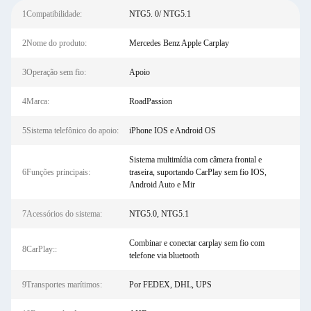
1Compatibilidade:
NTG5. 0/ NTG5.1
2Nome do produto:
Mercedes Benz Apple Carplay
3Operação sem fio:
Apoio
4Marca:
RoadPassion
5Sistema telefônico do apoio:
iPhone IOS e Android OS
Sistema multimídia com câmera frontal e
6Funções principais:
traseira, suportando CarPlay sem fio IOS,
Android Auto e Mir
7Acessórios do sistema:
NTG5.0, NTG5.1
Combinar e conectar carplay sem fio com
8CarPlay::
telefone via bluetooth
9Transportes marítimos:
Por FEDEX, DHL, UPS