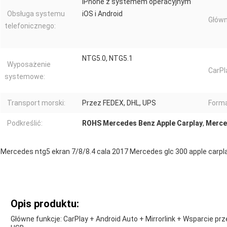
IPhone z systemem operacyjnym
Obsługa systemu
iOS i Android
Główn
telefonicznego:
NTG5.0, NTG5.1
Wyposażenie
CarPla
systemowe:
Transport morski:
Przez FEDEX, DHL, UPS
Forma
Podkreślić:
ROHS Mercedes Benz Apple Carplay
,
Merce
Mercedes ntg5 ekran 7/8/8.4 cala 2017 Mercedes glc 300 apple carpl
Opis produktu:
Główne funkcje: CarPlay + Android Auto + Mirrorlink + Wsparcie prz