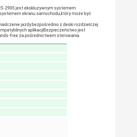
, RS-2905 jest ekskluzywnym systemem
ym systemem ekranu samochodu,który może być
iadczenie jazdy.bezpośrednio z deski rozdzielczej
mpatybilnych aplikacjiBezpieczeństwo jest
 hands-free za pośrednictwem sterowania