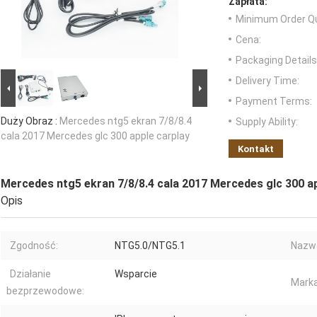
Zapłata:
Minimum Order Qu
Cena:
Packaging Details
Delivery Time:
Payment Terms:
Duży Obraz :
Mercedes ntg5 ekran 7/8/8.4
Supply Ability:
cala 2017 Mercedes glc 300 apple carplay
Kontakt
Mercedes ntg5 ekran 7/8/8.4 cala 2017 Mercedes glc 300 ap
Opis
Zgodność:
NTG5.0/NTG5.1
Nazwa
Działanie
Wsparcie
Marka
bezprzewodowe: