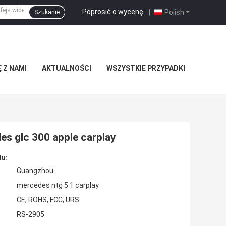
Poprosić o wycenę
|
Polish
Szukanie
 Z NAMI
AKTUALNOŚCI
WSZYSTKIE PRZYPADKI
es glc 300 apple carplay
tu:
Guangzhou
mercedes ntg 5.1 carplay
CE, ROHS, FCC, URS
RS-2905