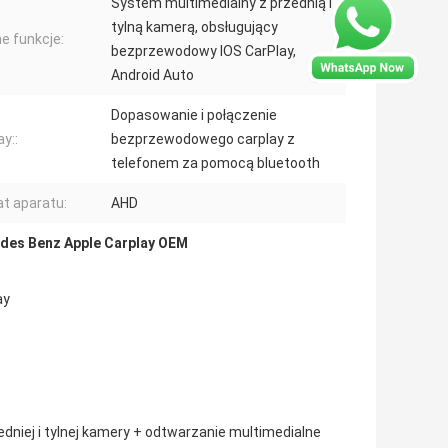
System multimedialny z przednią i
tylną kamerą, obsługujący
e funkcje:
bezprzewodowy IOS CarPlay,
Android Auto
Dopasowanie i połączenie
y::
bezprzewodowego carplay z
telefonem za pomocą bluetooth
t aparatu:
AHD
des Benz Apple Carplay OEM
ay
edniej i tylnej kamery + odtwarzanie multimedialne