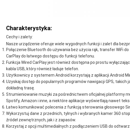
Charakterystyka:
Cechy i zalety:
Nasze urządzenie oferuje wiele wygodnych funkcji i zalet dla bez
Połączenie Bluetooth do używania bez użycia rąk, transfer WiFi d
CarPlay do łatwego dostępu do funkcji telefonu.
Funkcja Wired CarPlay jest również dostępna po prostu wyłączając
kabla USB, który również ładuje telefon.
Użytkownicy z systemem Android korzystają z aplikacji Android Mir
Uzyskaj dostęp do popularnych programów nawigacji GPS, takich j
dokładną trasę.
Strumieniowanie muzyki za pośrednictwem oficjalnej platformy mul
Spotify, Amazon i inne, a niektóre aplikacje wyświetlają nawet teks
Łatwo komunikować polecenia z funkcją sterowania głosowego Sir
Wykorzystuj dane z przednich, tylnych i wybranych kamer 360 st
źródeł zewnętrznych, jak i z zapasów.
Korzystaj z opcji multimedialnych z podłączeniem USB do odtwarza