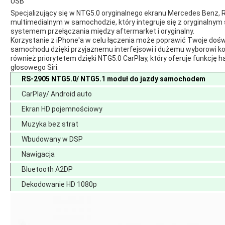
USB
Specjalizujący się w NTG5.0 oryginalnego ekranu Mercedes Benz
multimedialnym w samochodzie, który integruje się z oryginaln
systemem przełączania między aftermarket i oryginalny.
Korzystanie z iPhone'a w celu łączenia może poprawić Twoje dośw
samochodu dzięki przyjaznemu interfejsowi i dużemu wyborowi ko
również priorytetem dzięki NTG5.0 CarPlay, który oferuje funkcję
głosowego Siri.
RS-2905 NTG5.0/ NTG5.1 moduł do jazdy samochodem
CarPlay/ Android auto
Ekran HD pojemnościowy
Muzyka bez strat
Wbudowany w DSP
Nawigacja
Bluetooth A2DP
Dekodowanie HD 1080p