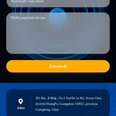
Zatwierdź
301 Rm., B Bldg., No.2 TianTai 1st Rd., Kexue Chen,
dystrykt HuangPu, Guangzhou 510032, prowincja
Adres
Guangdong, Chiny