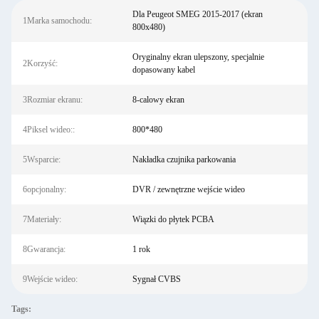
Dla Peugeot SMEG 2015-2017 (ekran
1Marka samochodu:
800x480)
Oryginalny ekran ulepszony, specjalnie
2Korzyść:
dopasowany kabel
3Rozmiar ekranu:
8-calowy ekran
4Piksel wideo::
800*480
5Wsparcie:
Nakładka czujnika parkowania
6opcjonalny:
DVR / zewnętrzne wejście wideo
7Materiały:
Wiązki do płytek PCBA
8Gwarancja:
1 rok
9Wejście wideo:
Sygnał CVBS
Tags: