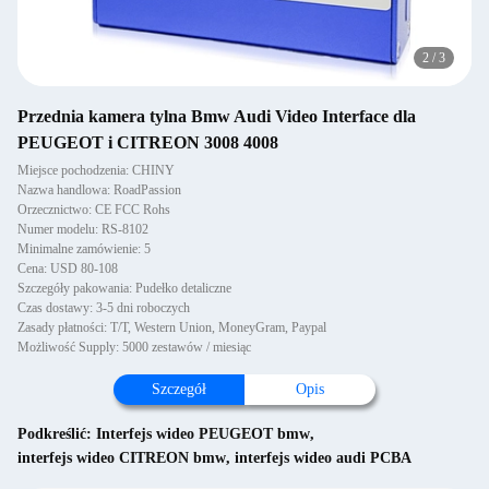
2
/
3
Przednia kamera tylna Bmw Audi Video Interface dla
PEUGEOT i CITREON 3008 4008
Miejsce pochodzenia: CHINY
Nazwa handlowa: RoadPassion
Orzecznictwo: CE FCC Rohs
Numer modelu: RS-8102
Minimalne zamówienie: 5
Cena: USD 80-108
Szczegóły pakowania: Pudełko detaliczne
Czas dostawy: 3-5 dni roboczych
Zasady płatności: T/T, Western Union, MoneyGram, Paypal
Możliwość Supply: 5000 zestawów / miesiąc
Szczegół
Opis
Podkreślić:
Interfejs wideo PEUGEOT bmw
,
interfejs wideo CITREON bmw
,
interfejs wideo audi PCBA