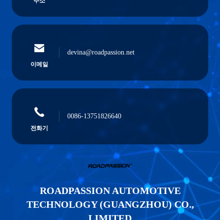
주소
devina@roadpassion.net
이메일
0086-13751826640
전화기
ROADPASSION AUTOMOTIVE
TECHNOLOGY (GUANGZHOU) CO.,
LIMITED