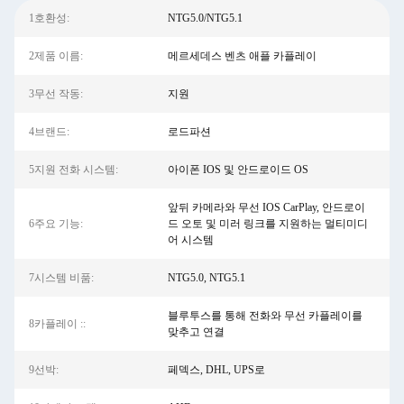
1호환성:
NTG5.0/NTG5.1
2제품 이름:
메르세데스 벤츠 애플 카플레이
3무선 작동:
지원
4브랜드:
로드파션
5지원 전화 시스템:
아이폰 IOS 및 안드로이드 OS
앞뒤 카메라와 무선 IOS CarPlay, 안드로이
6주요 기능:
드 오토 및 미러 링크를 지원하는 멀티미디
어 시스템
7시스템 비품:
NTG5.0, NTG5.1
블루투스를 통해 전화와 무선 카플레이를
8카플레이 ::
맞추고 연결
9선박:
페덱스, DHL, UPS로