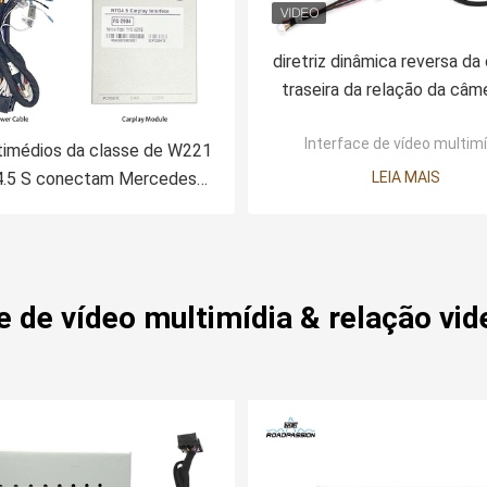
diretriz dinâmica reversa da 
traseira da relação da câm
relação video dos multiméd
Interface de vídeo multimí
10mA 25V
timédios da classe de W221
.5 S conectam Mercedes
LEIA MAIS
pple Carplay Interface
e de vídeo multimídia & relação vid