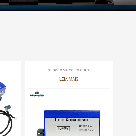
relação video do carro
LEIA MAIS