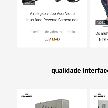
A relação video Audi Video
Interface Reverse Camera dos
multimédios de A1 Q3 A4L 12V
Interface de vídeo multimídia
ENTRA
Os mul
LEIA MAIS
NTG4
A
qualidade Interfac