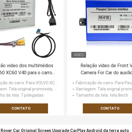
ão video dos multimédios
Relação video de Front 
60 XC60 V40 para o carro
Camera For Car do auxíli
VO Sensus que inverte a
estacionamento para Pe
ação do carro
: Para VOLVO XC60 S60 V40 Sensus
Fabricação do carro
: Para Peugeot SMEG 2015-2017
câmera Decorder
Smeg
gem
: Tela original promovida, cabo apto especial
Vantagem
: Tela original promovida, cabo ap
o da tela
: 7 polegadas
Tamanho da tela
: tela 8inch
CONTATO
CONTATO
 Rover Car Original Screen Upgrade CarPlay Android da terra auto