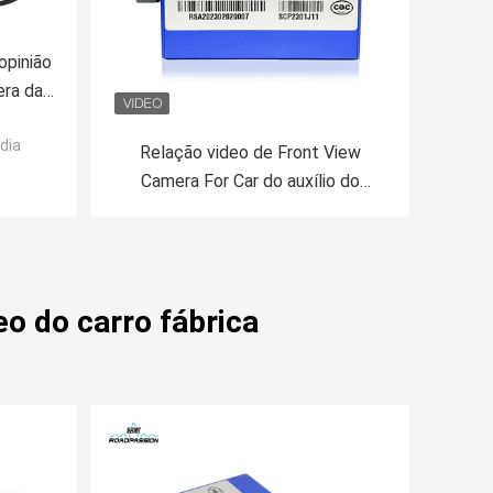
opinião
era da
ios de
dia
Relação video de Front View
Camera For Car do auxílio do
estacionamento para Peugeot
Smeg
eo do carro fábrica