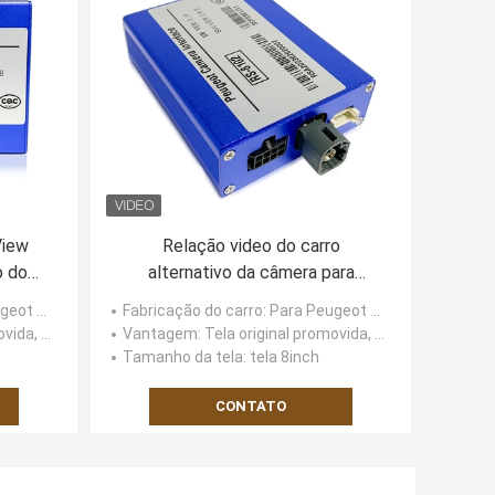
View
Relação video do carro
o do
alternativo da câmera para
ugeot
Peugeots 3008 com sistema do
 (tela 800x480)
Fabricação do carro
: Para Peugeot SMEG 2015-2017 (tela 800x480)
sensor do estacionamento
to especial
Vantagem
: Tela original promovida, cabo apto especial
Tamanho da tela
: tela 8inch
CONTATO