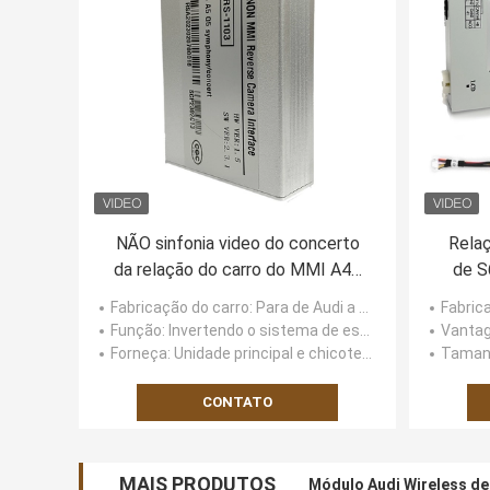
NÃO sinfonia video do concerto
Relaç
da relação do carro do MMI A4L
de S
A5 Q5 para Audi Parking Camera
VOL
Fabricação do carro
: Para de Audi a sinfonia do concerto do MMI A4L A5 Q5 NÃO
Fabric
Função
: Invertendo o sistema de estacionamento da assistência
Vanta
Forneça
: Unidade principal e chicote de fios
Tamanh
CONTATO
MAIS PRODUTOS
Módulo Audi Wireless de