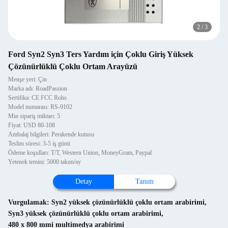
2
/
3
Ford Syn2 Syn3 Ters Yardım için Çoklu Giriş Yüksek
Çözünürlüklü Çoklu Ortam Arayüzü
Menşe yeri: Çin
Marka adı: RoadPassion
Sertifika: CE FCC Rohs
Model numarası: RS-9102
Min sipariş miktarı: 5
Fiyat: USD 80-108
Ambalaj bilgileri: Perakende kutusu
Teslim süresi: 3-5 iş günü
Ödeme koşulları: T/T, Western Union, MoneyGram, Paypal
Yetenek temini: 5000 takım/ay
Detay
Tanım
Vurgulamak:
Syn2 yüksek çözünürlüklü çoklu ortam arabirimi
,
Syn3 yüksek çözünürlüklü çoklu ortam arabirimi
,
480 x 800 mmi multimedya arabirimi