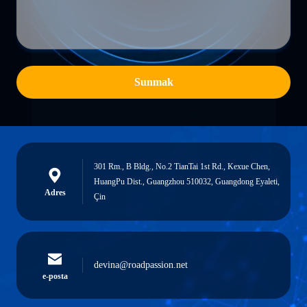
Sunmak
301 Rm., B Bldg., No.2 TianTai 1st Rd., Kexue Chen,
HuangPu Dist., Guangzhou 510032, Guangdong Eyaleti,
Adres
Çin
devina@roadpassion.net
e-posta