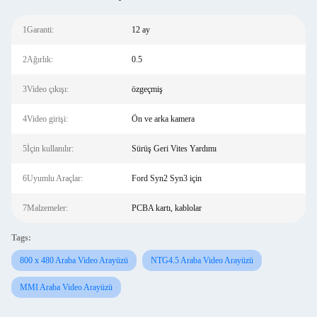
1Garanti:
12 ay
2Ağırlık:
0.5
3Video çıkışı:
özgeçmiş
4Video girişi:
Ön ve arka kamera
5İçin kullanılır:
Sürüş Geri Vites Yardımı
6Uyumlu Araçlar:
Ford Syn2 Syn3 için
7Malzemeler:
PCBA kartı, kablolar
Tags:
800 x 480 Araba Video Arayüzü
NTG4.5 Araba Video Arayüzü
MMI Araba Video Arayüzü