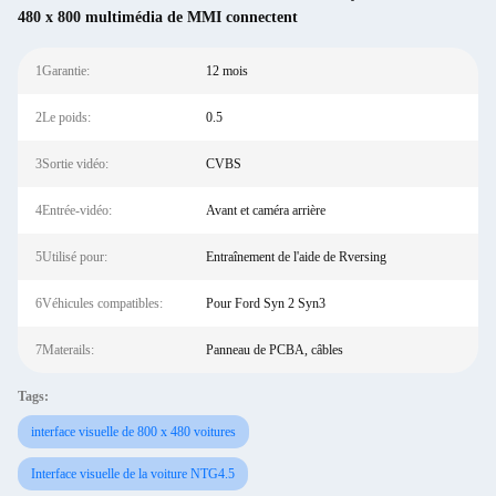
480 x 800 multimédia de MMI connectent
1Garantie:
12 mois
2Le poids:
0.5
3Sortie vidéo:
CVBS
4Entrée-vidéo:
Avant et caméra arrière
5Utilisé pour:
Entraînement de l'aide de Rversing
6Véhicules compatibles:
Pour Ford Syn 2 Syn3
7Materails:
Panneau de PCBA, câbles
Tags:
interface visuelle de 800 x 480 voitures
Interface visuelle de la voiture NTG4.5