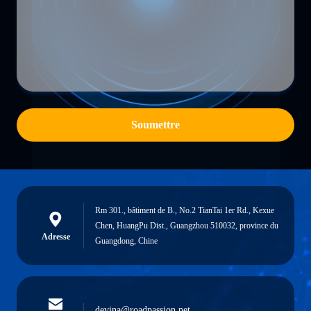
Soumettre
Rm 301., bâtiment de B., No.2 TianTai 1er Rd., Kexue
Chen, HuangPu Dist., Guangzhou 510032, province du
Adresse
Guangdong, Chine
devina@roadpassion.net