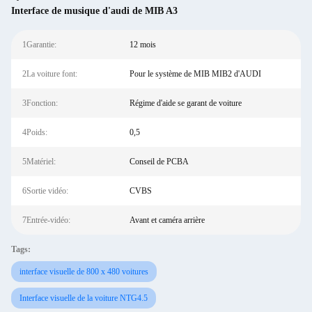
Interface de musique d'audi de MIB A3
1Garantie:
12 mois
2La voiture font:
Pour le système de MIB MIB2 d'AUDI
3Fonction:
Régime d'aide se garant de voiture
4Poids:
0,5
5Matériel:
Conseil de PCBA
6Sortie vidéo:
CVBS
7Entrée-vidéo:
Avant et caméra arrière
Tags:
interface visuelle de 800 x 480 voitures
Interface visuelle de la voiture NTG4.5