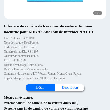
2
/
2
Interface de caméra de Rearview de voiture de vision
nocturne pour MIB A3 Audi Music Interface d'AUDI
Lieu d'origine: LA CHINE
Nom de marque: RoadPassion
Certification: CE FCC Rohs
Numéro de modèle: RS-1107
Quantité de commande min: 5
Prix: USD 80-108
Détails d'emballage: Boîte au détail
Délai de livraison: 3-5 jours ouvrables
Conditions de paiement: T/T, Western Union, MoneyGram, Paypal
Capacité d'approvisionnement: 5000 ensembles/mois
Détail
Description
Mettre en évidence:
système sans fil de caméra de la voiture 480 x 800
,
Système sans fil de caméra de voiture de vision nocturne
,