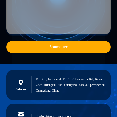
Soumettre
Rm 301., bâtiment de B., No.2 TianTai 1er Rd., Kexue
Chen, HuangPu Dist., Guangzhou 510032, province du
Adresse
Guangdong, Chine
devina@roadpassion.net