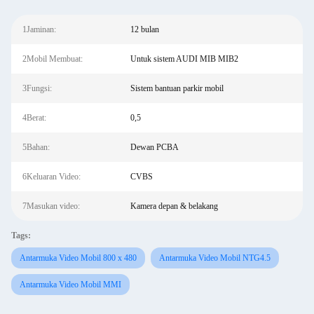
1Jaminan:
12 bulan
2Mobil Membuat:
Untuk sistem AUDI MIB MIB2
3Fungsi:
Sistem bantuan parkir mobil
4Berat:
0,5
5Bahan:
Dewan PCBA
6Keluaran Video:
CVBS
7Masukan video:
Kamera depan & belakang
Tags:
Antarmuka Video Mobil 800 x 480
Antarmuka Video Mobil NTG4.5
Antarmuka Video Mobil MMI