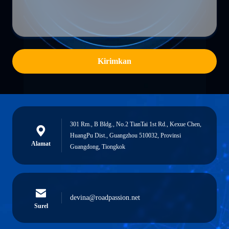
Kirimkan
301 Rm., B Bldg., No.2 TianTai 1st Rd., Kexue Chen,
HuangPu Dist., Guangzhou 510032, Provinsi
Alamat
Guangdong, Tiongkok
devina@roadpassion.net
Surel