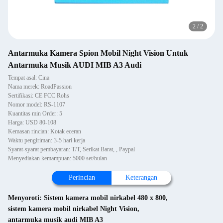
2
/
2
Antarmuka Kamera Spion Mobil Night Vision Untuk
Antarmuka Musik AUDI MIB A3 Audi
Tempat asal: Cina
Nama merek: RoadPassion
Sertifikasi: CE FCC Rohs
Nomor model: RS-1107
Kuantitas min Order: 5
Harga: USD 80-108
Kemasan rincian: Kotak eceran
Waktu pengiriman: 3-5 hari kerja
Syarat-syarat pembayaran: T/T, Serikat Barat, , Paypal
Menyediakan kemampuan: 5000 set/bulan
Perincian
Keterangan
Menyoroti:
Sistem kamera mobil nirkabel 480 x 800
,
sistem kamera mobil nirkabel Night Vision
,
antarmuka musik audi MIB A3