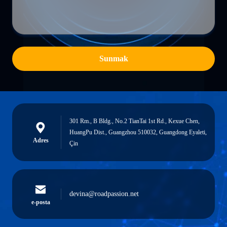
Sunmak
301 Rm., B Bldg., No.2 TianTai 1st Rd., Kexue Chen,
HuangPu Dist., Guangzhou 510032, Guangdong Eyaleti,
Adres
Çin
devina@roadpassion.net
e-posta