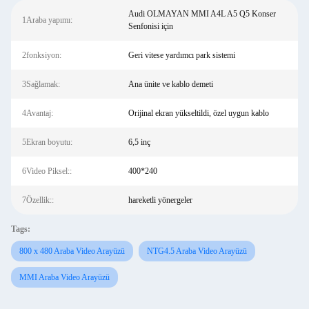
Audi OLMAYAN MMI A4L A5 Q5 Konser
1Araba yapımı:
Senfonisi için
2fonksiyon:
Geri vitese yardımcı park sistemi
3Sağlamak:
Ana ünite ve kablo demeti
4Avantaj:
Orijinal ekran yükseltildi, özel uygun kablo
5Ekran boyutu:
6,5 inç
6Video Piksel::
400*240
7Özellik::
hareketli yönergeler
Tags:
800 x 480 Araba Video Arayüzü
NTG4.5 Araba Video Arayüzü
MMI Araba Video Arayüzü