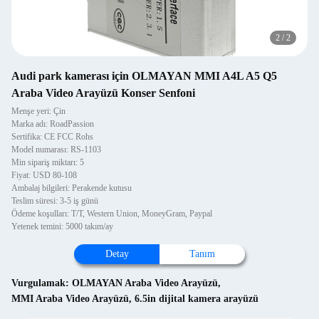
2
/
2
Audi park kamerası için OLMAYAN MMI A4L A5 Q5
Araba Video Arayüzü Konser Senfoni
Menşe yeri: Çin
Marka adı: RoadPassion
Sertifika: CE FCC Rohs
Model numarası: RS-1103
Min sipariş miktarı: 5
Fiyat: USD 80-108
Ambalaj bilgileri: Perakende kutusu
Teslim süresi: 3-5 iş günü
Ödeme koşulları: T/T, Western Union, MoneyGram, Paypal
Yetenek temini: 5000 takım/ay
Detay
Tanım
Vurgulamak:
OLMAYAN Araba Video Arayüzü
,
MMI Araba Video Arayüzü
,
6.5in dijital kamera arayüzü