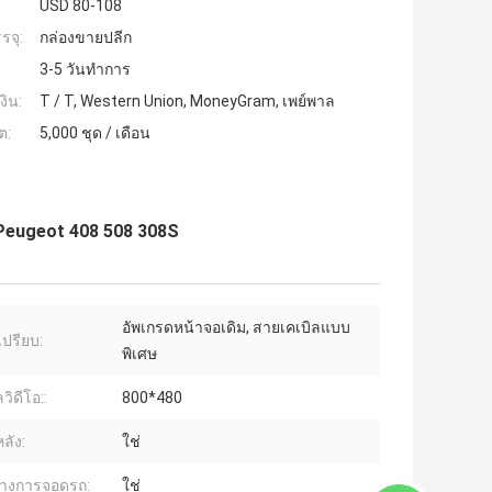
USD 80-108
รจุ:
กล่องขายปลีก
3-5 วันทำการ
งิน:
T / T, Western Union, MoneyGram, เพย์พาล
ต:
5,000 ชุด / เดือน
Peugeot 408 508 308S
อัพเกรดหน้าจอเดิม, สายเคเบิลแบบ
เปรียบ:
พิเศษ
วิดีโอ::
800*480
ลัง:
ใช่
างการจอดรถ:
ใช่