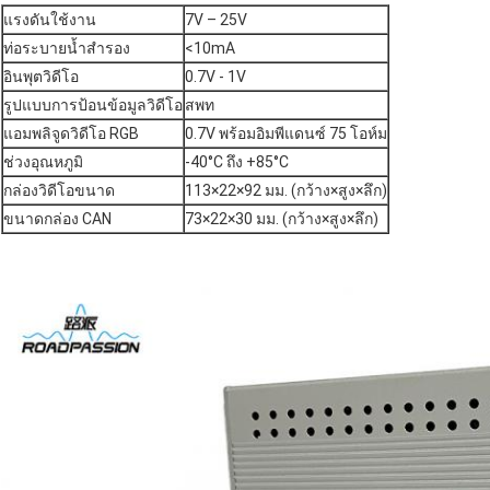
แรงดันใช้งาน
7V – 25V
ท่อระบายน้ำสำรอง
<10mA
อินพุตวิดีโอ
0.7V - 1V
รูปแบบการป้อนข้อมูลวิดีโอ
สพท
แอมพลิจูดวิดีโอ RGB
0.7V พร้อมอิมพีแดนซ์ 75 โอห์ม
ช่วงอุณหภูมิ
-40°C ถึง +85°C
กล่องวิดีโอขนาด
113×22×92 มม. (กว้าง×สูง×ลึก)
ขนาดกล่อง CAN
73×22×30 มม. (กว้าง×สูง×ลึก)