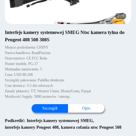
2
/
3
Interfejs kamery systemowej SMEG Ntsc kamera tylna do
Peugeot 408 508 308S
Miejsce pochodzenia: CHINY
Nazwa handlowa: RoadPassion
Orzecznictwo: CE FCC Rohs
Numer modelu: PG-17
Minimalne zamówienie: 5
Cena: USD 80-108
Szczegóły pakowania: Pudełko detaliczne
Czas dostawy: 3-5 dni roboczych
Zasady płatności: T/T, Western Union, MoneyGram, Paypal
Możliwość Supply: 5000 zestawów / miesiąc
Szczegół
Opis
Podkreślić:
Interfejs kamery systemowej SMEG
,
interfejs kamery Peugeot 408
,
kamera cofania ntsc Peugeot 508