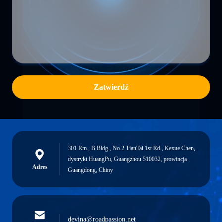
Zatwierdź
301 Rm., B Bldg., No.2 TianTai 1st Rd., Kexue Chen,
dystrykt HuangPu, Guangzhou 510032, prowincja
Adres
Guangdong, Chiny
devina@roadpassion.net