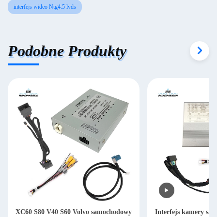
interfejs wideo Ntg4.5 lvds
Podobne Produkty
XC60 S80 V40 S60 Volvo samochodowy
Interfejs kamery sa