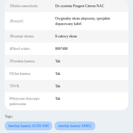
1Marka samochodu:
Do systemu Peugeot Citreon NAC
Oryginalny ekran ulepszony, specjalnie
2Korzyść:
dopasowany kabel
3Rozmiar ekranu:
8-calowy ekran
4Piksel wideo::
800*480
5Przednia kamera:
Tak
6Tylna kamera:
Tak
7DVR:
Tak
8Wytyczne dotyczące
Tak
parkowania:
Tags:
Interfejs kamery AUDI AMI
interfejs kamery SMEG