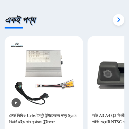
একই পণ্য
ফোর্ড ভিডিও Cvbs ইনপুট ইন্টারফেসের জন্য Syn3
অডি A3 A4 Q3 বিপরীত ক্যা
রিভার্স এইড কার ক্যামেরা ইন্টারফেস
পার্কিং সহকারী NTSC ব্যা