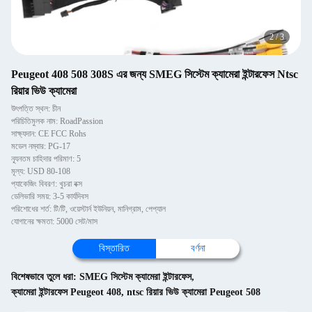
2
/
3
Peugeot 408 508 308S এর জন্য SMEG সিস্টেম ক্যামেরা ইন্টারফেস Ntsc
রিয়ার ভিউ ক্যামেরা
উৎপত্তি স্থল: চীন
পরিচিতিমুলক নাম: RoadPassion
সাক্ষ্যদান: CE FCC Rohs
মডেল নম্বার: PG-17
ন্যূনতম চাহিদার পরিমাণ: 5
মূল্য: USD 80-108
প্যাকেজিং বিবরণ: খুচরা বক্স
ডেলিভারি সময়: 3-5 কার্যদিবস
পরিশোধের শর্ত: টি/টি, ওয়েস্টার্ন ইউনিয়ন, মানিগ্রাম, পেপ্যাল
যোগানের ক্ষমতা: 5000 সেট/মাস
বিস্তারিত
বর্ণনা
বিশেষভাবে তুলে ধরা:
SMEG সিস্টেম ক্যামেরা ইন্টারফেস
,
ক্যামেরা ইন্টারফেস Peugeot 408
,
ntsc রিয়ার ভিউ ক্যামেরা Peugeot 508