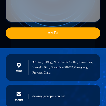
জমা দিন
301 Rm., B Bldg., No.2 TianTai 1st Rd., Kexue Chen,
HuangPu Dist., Guangzhou 510032, Guangdong
ঠিকানা
Province, China
devina@roadpassion.net
ই-মেইল