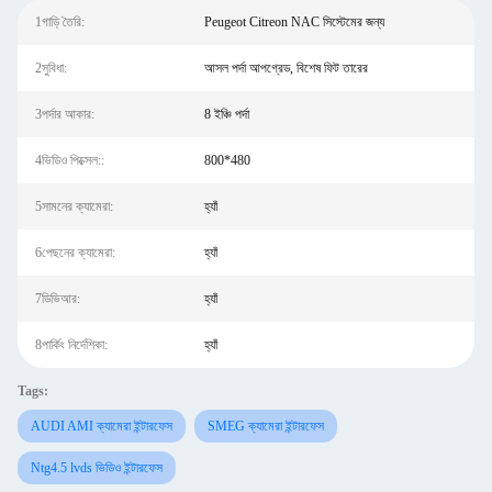
1গাড়ি তৈরি:
Peugeot Citreon NAC সিস্টেমের জন্য
2সুবিধা:
আসল পর্দা আপগ্রেড, বিশেষ ফিট তারের
3পর্দার আকার:
8 ইঞ্চি পর্দা
4ভিডিও পিক্সেল::
800*480
5সামনের ক্যামেরা:
হ্যাঁ
6পেছনের ক্যামেরা:
হ্যাঁ
7ডিভিআর:
হ্যাঁ
8পার্কিং নির্দেশিকা:
হ্যাঁ
Tags:
AUDI AMI ক্যামেরা ইন্টারফেস
SMEG ক্যামেরা ইন্টারফেস
Ntg4.5 lvds ভিডিও ইন্টারফেস