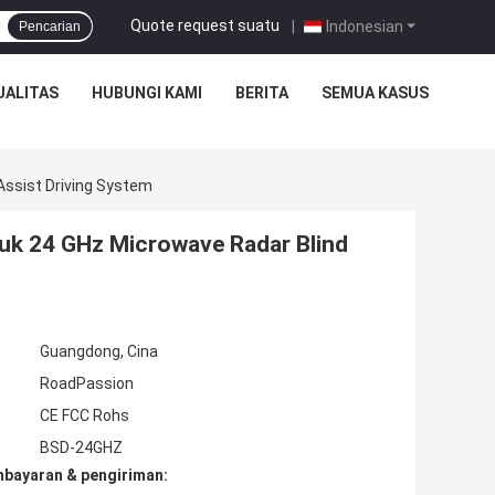
Quote request suatu
|
Indonesian
Pencarian
UALITAS
HUBUNGI KAMI
BERITA
SEMUA KASUS
Assist Driving System
uk 24 GHz Microwave Radar Blind
Guangdong, Cina
RoadPassion
CE FCC Rohs
BSD-24GHZ
mbayaran & pengiriman: