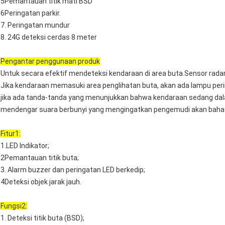
5Pemantauan titik mati BSD
6Peringatan parkir.
7. Peringatan mundur
8. 24G deteksi cerdas 8 meter
Pengantar penggunaan produk
Untuk secara efektif mendeteksi kendaraan di area buta.Sensor rada
Jika kendaraan memasuki area penglihatan buta, akan ada lampu per
jika ada tanda-tanda yang menunjukkan bahwa kendaraan sedang da
mendengar suara berbunyi yang mengingatkan pengemudi akan bahaya
Fitur1:
1.LED Indikator;
2Pemantauan titik buta;
3. Alarm buzzer dan peringatan LED berkedip;
4Deteksi objek jarak jauh.
Fungsi2:
1. Deteksi titik buta (BSD);