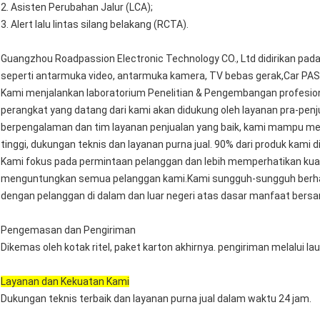
2. Asisten Perubahan Jalur (LCA);
3. Alert lalu lintas silang belakang (RCTA).
Guangzhou Roadpassion Electronic Technology CO., Ltd didirikan pada
seperti antarmuka video, antarmuka kamera, TV bebas gerak,Car PAS P
Kami menjalankan laboratorium Penelitian & Pengembangan profesio
perangkat yang datang dari kami akan didukung oleh layanan pra-penju
berpengalaman dan tim layanan penjualan yang baik, kami mampu me
tinggi, dukungan teknis dan layanan purna jual. 90% dari produk kami d
Kami fokus pada permintaan pelanggan dan lebih memperhatikan kuali
menguntungkan semua pelanggan kami.Kami sungguh-sungguh berhar
dengan pelanggan di dalam dan luar negeri atas dasar manfaat be
Pengemasan dan Pengiriman
Dikemas oleh kotak ritel, paket karton akhirnya. pengiriman melalui lau
Layanan dan Kekuatan Kami
Dukungan teknis terbaik dan layanan purna jual dalam waktu 24 jam.