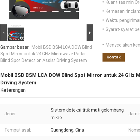
Kuantitas min Or
Kemasan rincian:
Waktu pengirima
Syarat-syarat p
Menyediakan ke
Gambar besar :
Mobil BSD BSM LCA DOW Blind
Spot Mirror untuk 24 GHz Microwave Radar
Kontak
Blind Spot Detection Assist Driving System
Mobil BSD BSM LCA DOW Blind Spot Mirror untuk 24 GHz Mi
Driving System
Keterangan
Sistem deteksi titik mati gelombang
Jenis:
Jamin
mikro
Tempat asal:
Guangdong, Cina
Nomo