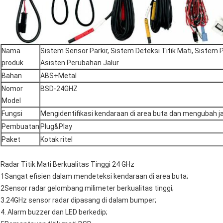
Nama
Sistem Sensor Parkir, Sistem Deteksi Titik Mati, Sistem
produk
Asisten Perubahan Jalur
Bahan
ABS+Metal
Nomor
BSD-24GHZ
Model
Fungsi
Mengidentifikasi kendaraan di area buta dan mengubah ja
Pembuatan
Plug&Play
Paket
Kotak ritel
Radar Titik Mati Berkualitas Tinggi 24 GHz
1Sangat efisien dalam mendeteksi kendaraan di area buta;
2Sensor radar gelombang milimeter berkualitas tinggi;
3.24GHz sensor radar dipasang di dalam bumper;
4. Alarm buzzer dan LED berkedip;