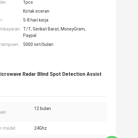
der:
1pcs
Kotak eceran
n:
5-8 hari kerja
embayaran:
T/T, Serikat Barat, MoneyGram,
Paypal
mampuan:
5000 set/bulan
crowave Radar Blind Spot Detection Assist
12 bulan
an:
r model:
24Ghz