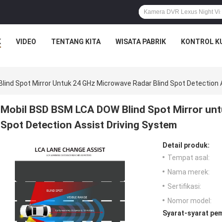
K
VIDEO
TENTANG KITA
WISATA PABRIK
KONTROL K
ind Spot Mirror Untuk 24 GHz Microwave Radar Blind Spot Detection 
Mobil BSD BSM LCA DOW Blind Spot Mirror unt
Spot Detection Assist Driving System
Detail produk:
Tempat asal:
Nama merek:
Sertifikasi:
Nomor model:
Syarat-syarat pe