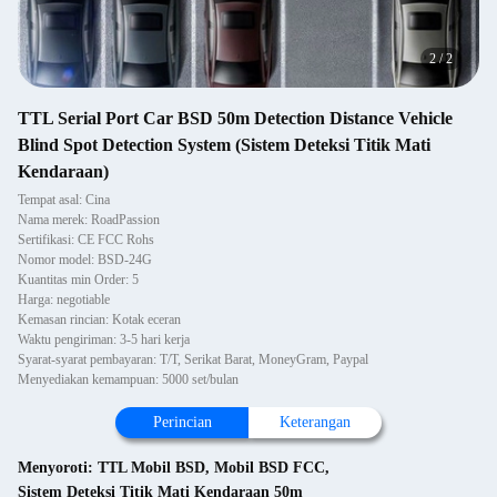
2
/
2
TTL Serial Port Car BSD 50m Detection Distance Vehicle
Blind Spot Detection System (Sistem Deteksi Titik Mati
Kendaraan)
Tempat asal: Cina
Nama merek: RoadPassion
Sertifikasi: CE FCC Rohs
Nomor model: BSD-24G
Kuantitas min Order: 5
Harga: negotiable
Kemasan rincian: Kotak eceran
Waktu pengiriman: 3-5 hari kerja
Syarat-syarat pembayaran: T/T, Serikat Barat, MoneyGram, Paypal
Menyediakan kemampuan: 5000 set/bulan
Perincian
Keterangan
Menyoroti:
TTL Mobil BSD
,
Mobil BSD FCC
,
Sistem Deteksi Titik Mati Kendaraan 50m