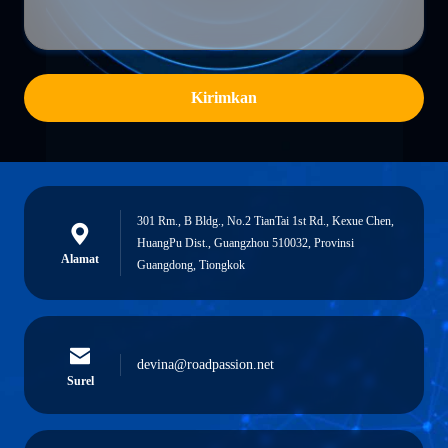
Kirimkan
301 Rm., B Bldg., No.2 TianTai 1st Rd., Kexue Chen,
HuangPu Dist., Guangzhou 510032, Provinsi
Alamat
Guangdong, Tiongkok
devina@roadpassion.net
Surel