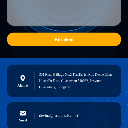
Kirimkan
301 Rm., B Bldg., No.2 TianTai 1st Rd., Kexue Chen,
HuangPu Dist., Guangzhou 510032, Provinsi
Alamat
Guangdong, Tiongkok
devina@roadpassion.net
Surel