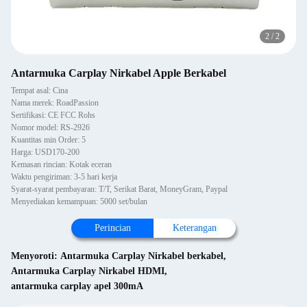
2
/
2
Antarmuka Carplay Nirkabel Apple Berkabel
Tempat asal: Cina
Nama merek: RoadPassion
Sertifikasi: CE FCC Rohs
Nomor model: RS-2926
Kuantitas min Order: 5
Harga: USD170-200
Kemasan rincian: Kotak eceran
Waktu pengiriman: 3-5 hari kerja
Syarat-syarat pembayaran: T/T, Serikat Barat, MoneyGram, Paypal
Menyediakan kemampuan: 5000 set/bulan
Perincian
Keterangan
Menyoroti:
Antarmuka Carplay Nirkabel berkabel
,
Antarmuka Carplay Nirkabel HDMI
,
antarmuka carplay apel 300mA