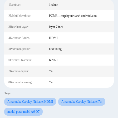
1Jaminan:
1 tahun
2Mobil Membuat:
PCM3.1 carplay nirkabel android auto
3Resolusi layar:
layar 7 inci
4Keluaran Video:
HDMI
5Pedoman parkir:
Didukung
6Formasi Kamera:
KNKT
7Kamera depan:
Ya
8Kamera belakang:
Ya
Tags:
Antarmuka Carplay Nirkabel HDMI
Antarmuka Carplay Nirkabel 7in
modul putar mobil A6 Q7