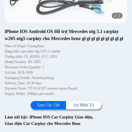
2
/
2
iPhone IOS Android OS Hỗ trợ Mercedes ntg 5.1 carplay
w205 ntg5 carplay cho Mercedes benz gl gl gl gl gl gl gl gl gl
Place of Origin: Guangzhou
Hàng hiệu: mercedes ntg 5.0/5.1 carplay
Chứng nhận: CE, ROHS, FCC, URS
Model Number: RS-2905
Minimum Order Quantity: 1
Giá bán: 165$-180$
Packaging Details: Neutral packing
Delivery Time: 10-30 days
Payment Terms: T/T D/A D/P western union Paypal
Supply Ability: 1000pcs per month
Xem Chi Tiết
Sự Miêu Tả
Làm nổi bật:
iPhone IOS Car Carplay Giao diện
,
Giao diện Car Carplay cho Mercedes Benz