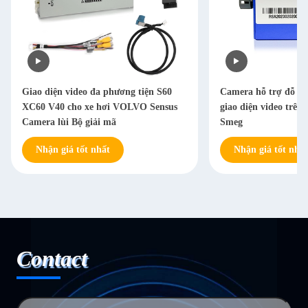
Giao diện video đa phương tiện S60
Camera hỗ trợ đỗ xe
XC60 V40 cho xe hơi VOLVO Sensus
giao diện video trên 
Camera lùi Bộ giải mã
Smeg
Nhận giá tốt nhất
Nhận giá tốt nhất
Contact