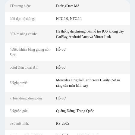
1Thương hiệu:
ĐườngĐam Mê
2đồ đạc hệ thống:
NTG5.0, NTG5.1
Hệ thống đa phương tiện hỗ trợ IOS không dây
3Chức năng chính:
CarPlay, Android Auto và Mirror Link.
4Điều khiển bằng giọng nói
Hỗ trợ
Siri:
5Gọi điện thoại BT:
Hỗ trợ
Mercedes Original Car Screen Clarity (Sự rõ
6Nghị quyết:
ràng của màn hình xe)
7Hoạt động không dây:
Hỗ trợ
8Nguồn gốc:
Quảng Đông, Trung Quốc
9Số mô hình:
RS-2905