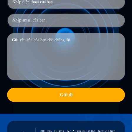
Gửi đi
301 Rm., B Bldg., No.2 TianTai 1st Rd., Kexue Chen,