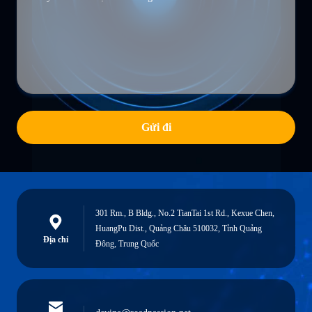
Gửi đi
301 Rm., B Bldg., No.2 TianTai 1st Rd., Kexue Chen,
HuangPu Dist., Quảng Châu 510032, Tỉnh Quảng
Địa chỉ
Đông, Trung Quốc