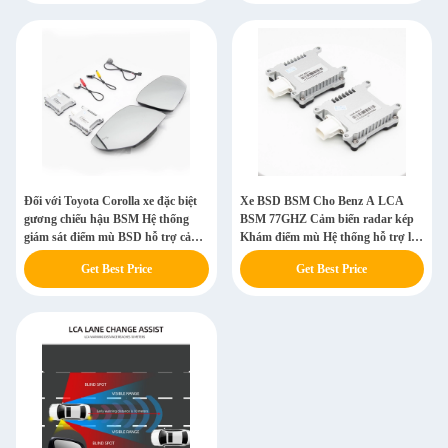
Đối với Toyota Corolla xe đặc biệt
Xe BSD BSM Cho Benz A LCA
gương chiếu hậu BSM Hệ thống
BSM 77GHZ Cảm biến radar kép
giám sát điểm mù BSD hỗ trợ cảnh
Khám điểm mù Hệ thống hỗ trợ lái
báo thay đổi làn đường
xe
Get Best Price
Get Best Price