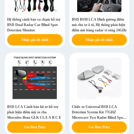
Hệ thống cảnh báo va chạm hỗ trợ
BSD BSM LCA Hình gương điểm
BSD Dual Radar Car Blind Spot
mù cho xe ô tô, Hệ thống phát hiện
Detection Monitor
điểm mù bằng radar vi sóng 24GHz
Nhận giá tốt nhất
Nhận giá tốt nhất
BSD LCA Cảnh báo lái xe hỗ trợ
Chiếc xe Universal BSD LCA
phát hiện điểm mù xe cho
Detection System Kit 77GHZ
Mercedes-Benz GLK CLA A B C E
Microwave Two Radar Blind Spot
Detection Hệ thống lái xe
Get Best Price
Get Best Price