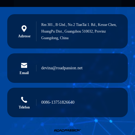
Rm 301., B Gbd., No.2 TianTai 1. Rd., Kexue Chen,
HuangPu Dist., Guangzhou 510032, Provinz
Adresse
Guangdong, China
devina@roadpassion.net
Email
0086-13751826640
Telefon