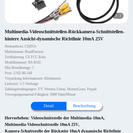
2
/
3
Multimedia-Videoschnittstellen-Rückkamera-Schnittstellen-
hintere Ansicht-dynamische Richtlinie 10mA 25V
Herkunftsort: CHINA
Markenname: RoadPassion
Zertifizierung: CE FCC Rohs
Modellnummer: RS-8102
Min Bestellmenge: 5
Preis: USD 80-108
Verpackung Informationen: Kleinkasten
Lieferzeit: 3-5 Werktage
Zahlungsbedingungen: T/T, Western Union, MoneyGram, Paypal
Versorgungsmaterial-Fähigkeit: 5000 Sätze/Monat
Detail
Beschreibung
Hervorheben:
Videoschnittstelle der Multimedia-10mA
,
Multimedia-Videoschnittstelle 10mA 25V
,
Kamera-Schnittstelle der Rückseite 10mA dynamische Richtlinie