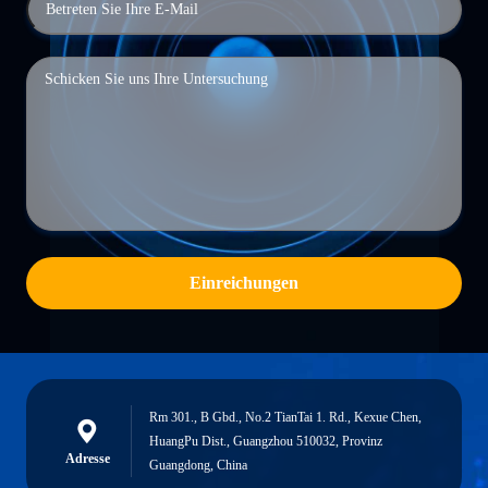
Einreichungen
Rm 301., B Gbd., No.2 TianTai 1. Rd., Kexue Chen,
HuangPu Dist., Guangzhou 510032, Provinz
Adresse
Guangdong, China