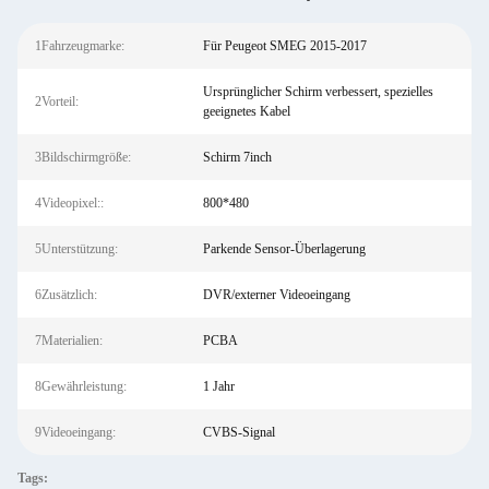
1Fahrzeugmarke:
Für Peugeot SMEG 2015-2017
Ursprünglicher Schirm verbessert, spezielles
2Vorteil:
geeignetes Kabel
3Bildschirmgröße:
Schirm 7inch
4Videopixel::
800*480
5Unterstützung:
Parkende Sensor-Überlagerung
6Zusätzlich:
DVR/externer Videoeingang
7Materialien:
PCBA
8Gewährleistung:
1 Jahr
9Videoeingang:
CVBS-Signal
Tags: