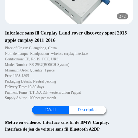
2
/
2
Interface sans fil Carplay Land rover discovery sport 2015
apple carplay 2011-2016
Place of Origin: Guangdong, China
Nom de marque: Roadpassion- wireless carplay interface
Certification: CE, RoHS, FCC, URS
Model Number: RS-2937(BOSCH System)
Minimum Order Quantity: 1 piece
Prix: 165$-180$
Packaging Details: Neutral packing
Delivery Time: 10-30 days
Payment Terms: T/T D/A D/P western union Paypal
Supply Ability: 1000pcs per month
Détail
Description
Mettre en évidence:
Interface sans fil de BMW Carplay
,
Interface de jeu de voiture sans fil Bluetooth A2DP