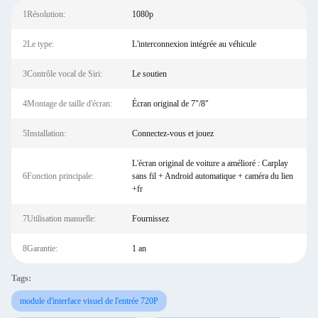
1Résolution:
1080p
2Le type:
L'interconnexion intégrée au véhicule
3Contrôle vocal de Siri:
Le soutien
4Montage de taille d'écran:
Écran original de 7"/8"
5Installation:
Connectez-vous et jouez
L'écran original de voiture a amélioré : Carplay
6Fonction principale:
sans fil + Android automatique + caméra du lien
+fr
7Utilisation manuelle:
Fournissez
8Garantie:
1 an
Tags:
module d'interface visuel de l'entrée 720P