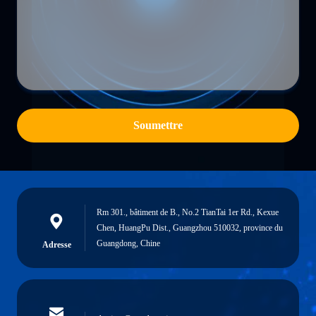
Soumettre
Rm 301., bâtiment de B., No.2 TianTai 1er Rd., Kexue
Chen, HuangPu Dist., Guangzhou 510032, province du
Guangdong, Chine
Adresse