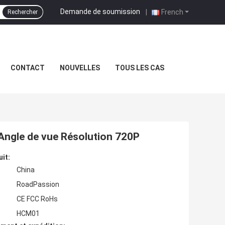
Demande de soumission
|
French
Rechercher
CONTACT
NOUVELLES
TOUS LES CAS
Angle de vue Résolution 720P
uit:
China
RoadPassion
CE FCC RoHs
HCM01