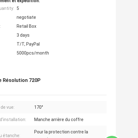
ment et expédition:
antity:
5
negotiate
:
Retail Box
3 days
T/T, PayPal
5000pcs/month
e Résolution 720P
 de vue:
170°
'installation:
Manche arrière du coffre
Pour la protection contre la
u étanche: