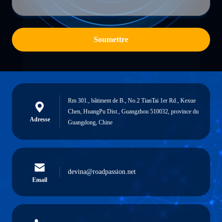
Soumettre
Rm 301., bâtiment de B., No.2 TianTai 1er Rd., Kexue
Chen, HuangPu Dist., Guangzhou 510032, province du
Adresse
Guangdong, Chine
devina@roadpassion.net
Email