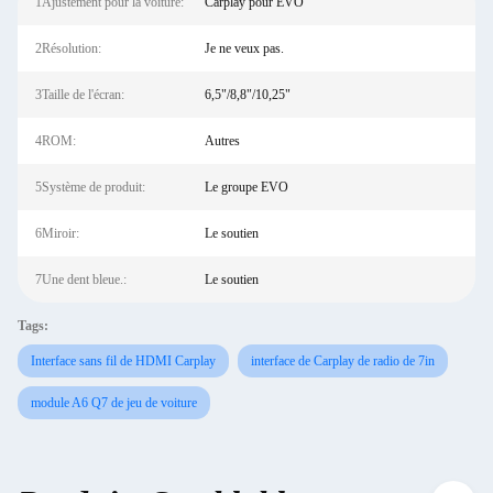
1Ajustement pour la voiture:
Carplay pour EVO
2Résolution:
Je ne veux pas.
3Taille de l'écran:
6,5"/8,8"/10,25"
4ROM:
Autres
5Système de produit:
Le groupe EVO
6Miroir:
Le soutien
7Une dent bleue.:
Le soutien
Tags:
Interface sans fil de HDMI Carplay
interface de Carplay de radio de 7in
module A6 Q7 de jeu de voiture