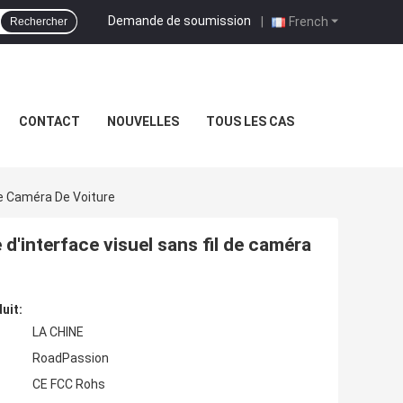
Demande de soumission
|
French
Rechercher
CONTACT
NOUVELLES
TOUS LES CAS
De Caméra De Voiture
 d'interface visuel sans fil de caméra
uit:
LA CHINE
RoadPassion
CE FCC Rohs