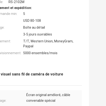
e:
RS-2102M
ement et expédition:
mande min:
5
USD 80-108
ge:
Boîte au détail
3-5 jours ouvrables
iement:
T/T, Western Union, MoneyGram,
Paypal
ovisionnement:
5000 ensembles/mois
visuel sans fil de caméra de voiture
Écran original amélioré, câble
age:
convenable spécial