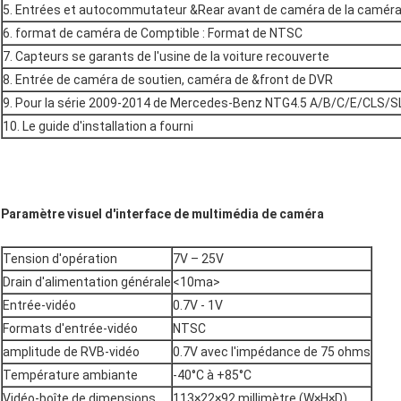
5. Entrées et autocommutateur &Rear avant de caméra de la caméra 
6. format de caméra de Comptible : Format de NTSC
7. Capteurs se garants de l'usine de la voiture recouverte
8. Entrée de caméra de soutien, caméra de &front de DVR
9. Pour la série 2009-2014 de Mercedes-Benz NTG4.5 A/B/C/E/CLS
10. Le guide d'installation a fourni
Paramètre visuel d'interface de multimédia de caméra
Tension d'opération
7V – 25V
Drain d'alimentation générale
<10ma>
Entrée-vidéo
0.7V - 1V
Formats d'entrée-vidéo
NTSC
amplitude de RVB-vidéo
0.7V avec l'impédance de 75 ohms
Température ambiante
-40°C à +85°C
Vidéo-boîte de dimensions
113×22×92 millimètre (W×H×D)