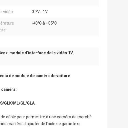
e-vidéo:
0.7V - 1V
érature
-40°C à +85°C
nte:
Benz
,
module d'interface de la vidéo 1V
,
imédia de module de caméra de voiture
e
caméra
:
SLS/GLK/ML/GL/GLA
 de câble pour permettre à une caméra de marché
nde manière d'ajouter de l'aide se garante si