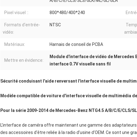
A/B/C/E/CLS/SLS/GLK/ML/GL/GLA
Pixel visuel ::
800*480/400*240
Entré
Formats d'entrée-
NTSC
Temp
vidéo:
ambia
Matériaux:
Harnais de conseil de PCBA
Module d'interface de vidéo de Mercedes 
Mettre en évidence:
interface 0.7V visuelle sans fil
Sécurité conduisant l'aide renversant l'interface visuelle de mult
Modèle compatible
de
voiture
d'interface visuelle
de
multimédia
d
Pour la série 2009-2014 de Mercedes-Benz NTG4.5 A/B/C/E/CLS/
L'interface de caméra offre maintenant une gamme des adaptateurs
des accessoires d'être reliée à la radio d'usine d'OEM. Ce sont une gra