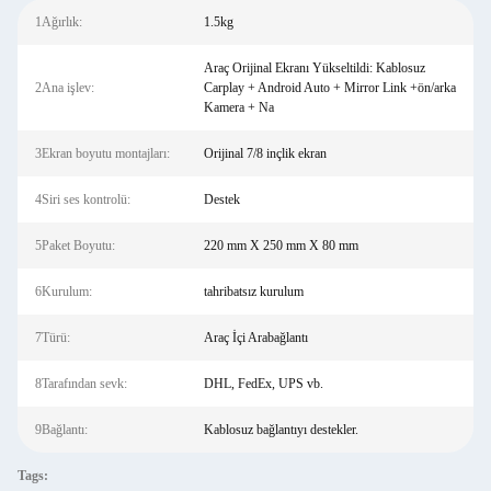
1Ağırlık:
1.5kg
Araç Orijinal Ekranı Yükseltildi: Kablosuz
2Ana işlev:
Carplay + Android Auto + Mirror Link +ön/arka
Kamera + Na
3Ekran boyutu montajları:
Orijinal 7/8 inçlik ekran
4Siri ses kontrolü:
Destek
5Paket Boyutu:
220 mm X 250 mm X 80 mm
6Kurulum:
tahribatsız kurulum
7Türü:
Araç İçi Arabağlantı
8Tarafından sevk:
DHL, FedEx, UPS vb.
9Bağlantı:
Kablosuz bağlantıyı destekler.
Tags: