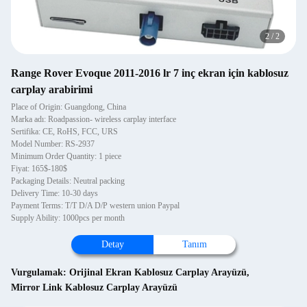
2
/
2
Range Rover Evoque 2011-2016 lr 7 inç ekran için kablosuz
carplay arabirimi
Place of Origin: Guangdong, China
Marka adı: Roadpassion- wireless carplay interface
Sertifika: CE, RoHS, FCC, URS
Model Number: RS-2937
Minimum Order Quantity: 1 piece
Fiyat: 165$-180$
Packaging Details: Neutral packing
Delivery Time: 10-30 days
Payment Terms: T/T D/A D/P western union Paypal
Supply Ability: 1000pcs per month
Detay
Tanım
Vurgulamak:
Orijinal Ekran Kablosuz Carplay Arayüzü
,
Mirror Link Kablosuz Carplay Arayüzü