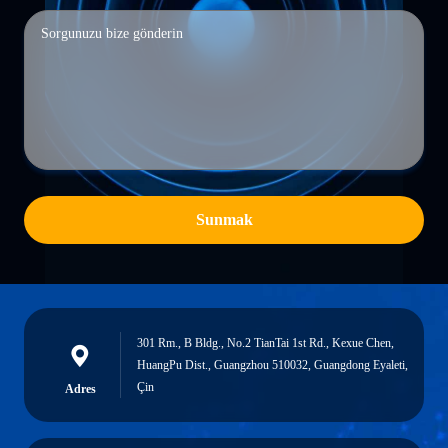
Sunmak
301 Rm., B Bldg., No.2 TianTai 1st Rd., Kexue Chen,
HuangPu Dist., Guangzhou 510032, Guangdong Eyaleti,
Çin
Adres