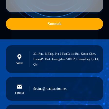
Sunmak
301 Rm., B Bldg., No.2 TianTai 1st Rd., Kexue Chen,
HuangPu Dist., Guangzhou 510032, Guangdong Eyaleti,
Adres
Çin
devina@roadpassion.net
e-posta