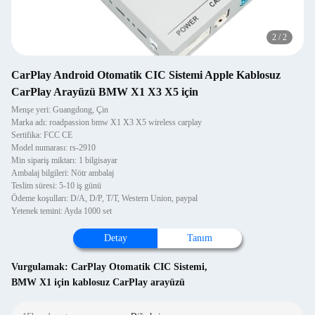
2
/
2
CarPlay Android Otomatik CIC Sistemi Apple Kablosuz
CarPlay Arayüzü BMW X1 X3 X5 için
Menşe yeri: Guangdong, Çin
Marka adı: roadpassion bmw X1 X3 X5 wireless carplay
Sertifika: FCC CE
Model numarası: rs-2910
Min sipariş miktarı: 1 bilgisayar
Ambalaj bilgileri: Nötr ambalaj
Teslim süresi: 5-10 iş günü
Ödeme koşulları: D/A, D/P, T/T, Western Union, paypal
Yetenek temini: Ayda 1000 set
Detay
Tanım
Vurgulamak:
CarPlay Otomatik CIC Sistemi
,
BMW X1 için kablosuz CarPlay arayüzü