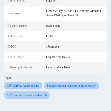
1Ekran boyutu:
Diğerleri
GPS, CarPlay, Mirror Link, Android Otomatik,
2fonksiyon:
Araba Direksiyon Kontrolü
3işletim sistemi:
araba oyunu
4Ekran Tipi:
OEM
5MOQ:
1 bilgisayar
6Park Radarı:
Orijinal Araç Destek
7Sistem güncellemesi:
Ücretsiz güncelleme
Tags:
12V CarPlay Android Auto
Peugeot Citroen kablosuz android carplay
MMI android otomatik audi a6 c6