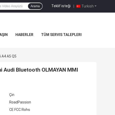
Teklif isteği
|
Turkish
Arama
AŞIN
HABERLER
TÜM SERVIS TALEPLERI
i A4 A5 Q5
emi Audi Bluetooth OLMAYAN MMI
Çin
RoadPassion
CE FCC Rohs