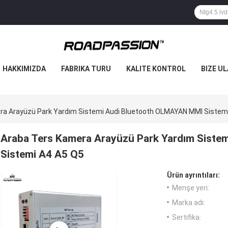
HAKKIMIZDA
FABRIKA TURU
KALITE KONTROL
BIZE UL
ra Arayüzü Park Yardım Sistemi Audi Bluetooth OLMAYAN MMI Sistem
Araba Ters Kamera Arayüzü Park Yardım Sist
Sistemi A4 A5 Q5
Ürün ayrıntıları:
Menşe yeri:
Marka adı:
Sertifika: