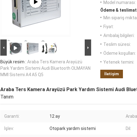
Model numarası:
Ödeme & teslimat 
Min sipariş miktar
Fiyat:
Ambalaj bilgileri:
Teslim süresi:
Ödeme koşulları:
Büyük resim :
Araba Ters Kamera Arayüzü
Yetenek temini:
Park Yardım Sistemi Audi Bluetooth OLMAYAN
İletişim
MMI Sistemi A4 A5 Q5
Araba Ters Kamera Arayüzü Park Yardım Sistemi Audi Bl
Tanım
Garanti:
12 ay
Araba
İşlev:
Otopark yardım sistemi
Dil: