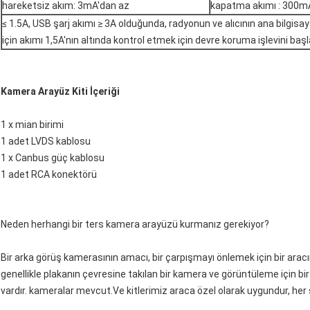
hareketsiz akım: 3mA'dan az
kapatma akımı : 300mA
≤ 1.5A, USB şarj akımı ≥ 3A olduğunda, radyonun ve alıcının ana bilgis
için akımı 1,5A'nın altında kontrol etmek için devre koruma işlevini başla
Kamera Arayüz Kiti İçeriği
1 x mian birimi
1 adet LVDS kablosu
1 x Canbus güç kablosu
1 adet RCA konektörü
Neden herhangi bir ters kamera arayüzü kurmanız gerekiyor?
Bir arka görüş kamerasının amacı, bir çarpışmayı önlemek için bir aracı
genellikle plakanın çevresine takılan bir kamera ve görüntüleme için bi
vardır. kameralar mevcut.Ve kitlerimiz araca özel olarak uygundur, her 