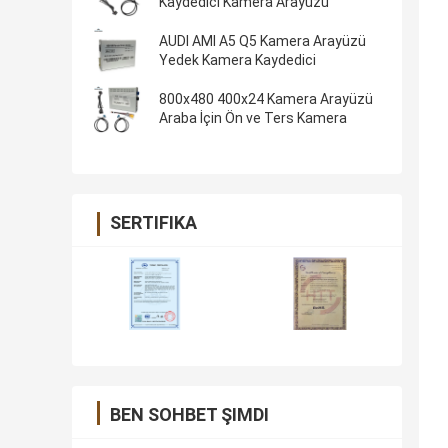
Kaydedici Kamera Arayüzü
AUDI AMI A5 Q5 Kamera Arayüzü
Yedek Kamera Kaydedici
800x480 400x24 Kamera Arayüzü
Araba İçin Ön ve Ters Kamera
SERTIFIKA
BEN SOHBET ŞIMDI