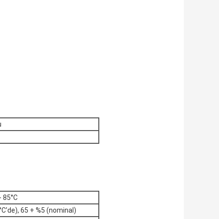
u
- 85°C
C'de), 65 + %5 (nominal)