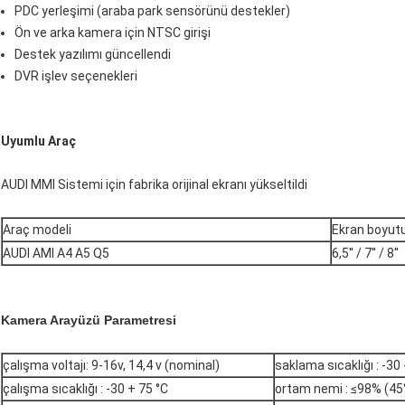
PDC yerleşimi (araba park sensörünü destekler)
Ön ve arka kamera için NTSC girişi
Destek yazılımı güncellendi
DVR işlev seçenekleri
Uyumlu Araç
AUDI MMI Sistemi için fabrika orijinal ekranı yükseltildi
Araç modeli
Ekran boyut
AUDI AMI A4 A5 Q5
6,5'' / 7'' / 8''
Kamera Arayüzü Parametresi
çalışma voltajı: 9-16v, 14,4 v (nominal)
saklama sıcaklığı : -30 
çalışma sıcaklığı : -30 + 75 °C
ortam nemi : ≤98% (45°