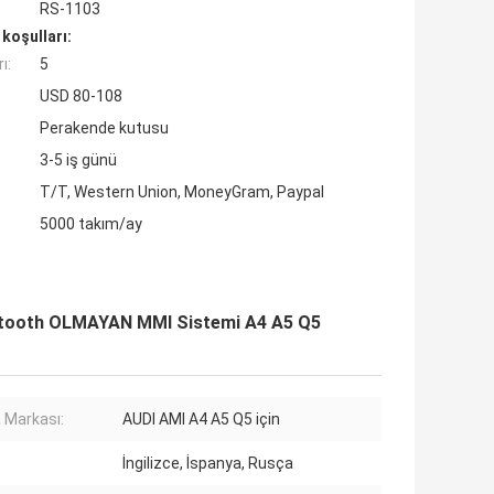
RS-1103
koşulları:
ı:
5
USD 80-108
Perakende kutusu
3-5 iş günü
T/T, Western Union, MoneyGram, Paypal
5000 takım/ay
uetooth OLMAYAN MMI Sistemi A4 A5 Q5
 Markası:
AUDI AMI A4 A5 Q5 için
İngilizce, İspanya, Rusça