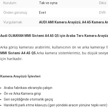
Kurulum:
Tak ve oyna
Dikiz:
Önden görünüş:
Evet
DVR:
Vurgulamak:
AUDI AMI Kamera Arayüzü
,
A4 A5 Kamera A
Audi OLMAYAN MMI Sistemi A4 A5 Q5 için Araba Ters Kamera Arayüz
Arka görüş kamerası arabirimi, kullanıcının ön ve arka kamerayı f
.Arka kamera sistemlerimiz, bu düşük seviye
MMI Sistemi A4 A5 Q5
için harikadır.
Kamera Arayüzü İşlevleri
Araba fabrikası ekranıyla çalışın
Ön ve Arka Kamera girişi
Geri seçildiğinde otomatik geçiş
Hareketli park etme kılavuzu (geri yöndeki aracın yönüne tepki verir)