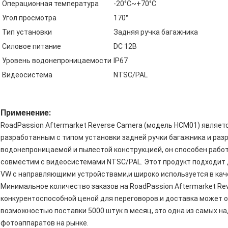
Операционная температура
-20°C~+70°C
Угол просмотра
170°
Тип установки
Задняя ручка багажника
Силовое питание
DC 12В
Уровень водонепроницаемости
IP67
Видеосистема
NTSC/PAL
Применение:
RoadPassion Aftermarket Reverse Camera (модель HCM01) являе
разработанным с типом установки задней ручки багажника и раз
водонепроницаемой и пылестой конструкцией, он способен работ
совместим с видеосистемами NTSC/PAL. Этот продукт подходит 
VW с направляющими устройствами,и широко используется в кач
Минимальное количество заказов на RoadPassion Aftermarket Rev
конкурентоспособной ценой для переговоров.и доставка может о
возможностью поставки 5000 штук в месяц, это одна из самых 
фотоаппаратов на рынке.