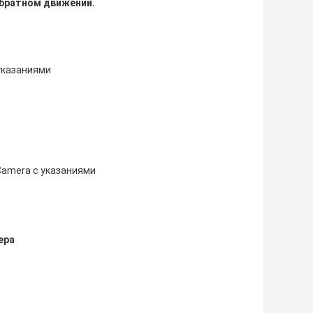
обратном движении.
указаниями
 Camera с указаниями
ера