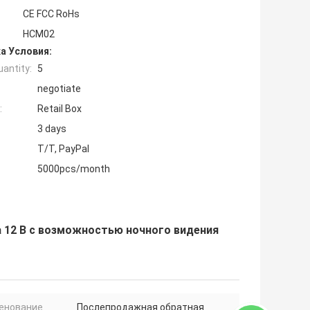
CE FCC RoHs
HCM02
а Условия:
antity:
5
negotiate
:
Retail Box
3 days
T/T, PayPal
5000pcs/month
 12 В с возможностью ночного видения
енование
Послепродажная обратная