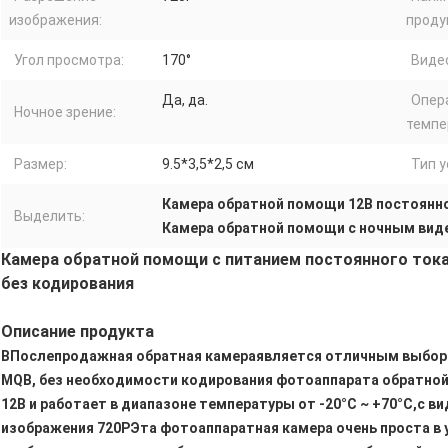
изображения:
проду
Угол просмотра:
170°
Видео
Да, да.
Опер
Ночное зрение:
темпе
Размер:
9.5*3,5*2,5 см
Тип у
Камера обратной помощи 12В постоянн
Выделить:
Камера обратной помощи с ночным вид
Камера обратной помощи с питанием постоянного тока
без кодирования
Описание продукта
В
Послепродажная обратная камера
является отличным выбор
MQB, без необходимости кодирования фотоаппарата обратной
12В и работает в диапазоне температуры от -20°C ~ +70°C,с 
изображения 720PЭта фотоаппаратная камера очень проста в у