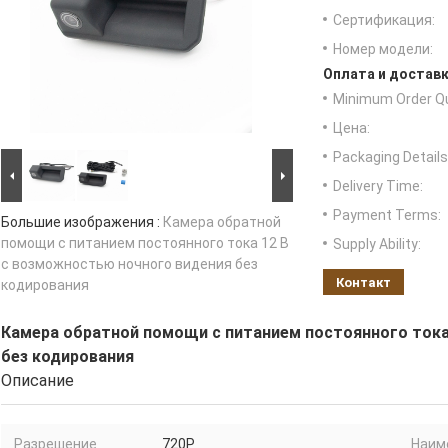
Сертификация:
Номер модели:
Оплата и доставк
Minimum Order Qu
Цена:
Packaging Details
Delivery Time:
Payment Terms:
Большие изображения :
Камера обратной
помощи с питанием постоянного тока 12 В
Supply Ability:
с возможностью ночного видения без
Контакт
кодирования
Камера обратной помощи с питанием постоянного тока
без кодирования
Описание
Разрешение
720P
Наим