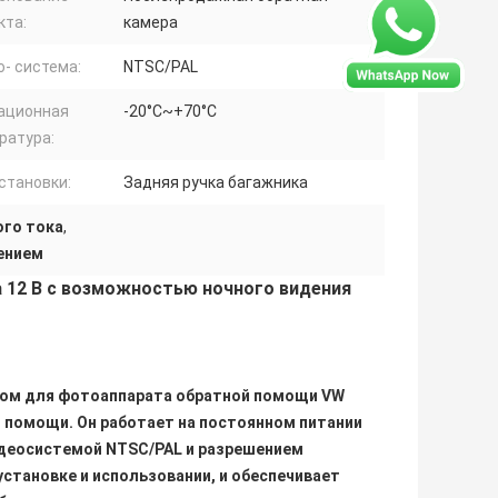
кта:
камера
- система:
NTSC/PAL
ационная
-20°C~+70°C
ратура:
становки:
Задняя ручка багажника
ого тока
,
ением
 12 В с возможностью ночного видения
ом для фотоаппарата обратной помощи VW
 помощи. Он работает на постоянном питании
видеосистемой NTSC/PAL и разрешением
становке и использовании, и обеспечивает