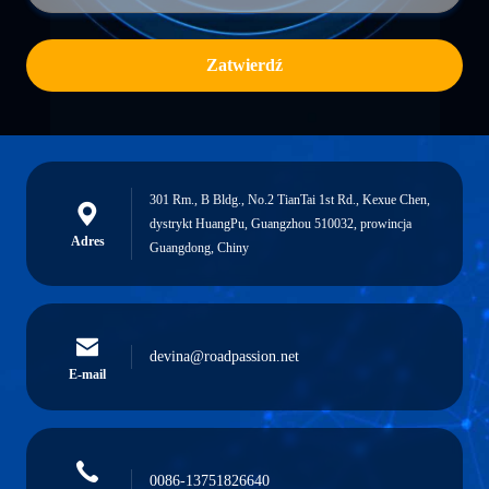
Zatwierdź
301 Rm., B Bldg., No.2 TianTai 1st Rd., Kexue Chen,
dystrykt HuangPu, Guangzhou 510032, prowincja
Adres
Guangdong, Chiny
devina@roadpassion.net
E-mail
0086-13751826640