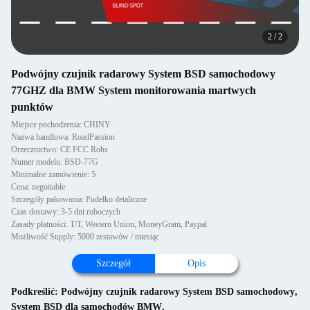
2
/
2
Podwójny czujnik radarowy System BSD samochodowy
77GHZ dla BMW System monitorowania martwych
punktów
Miejsce pochodzenia: CHINY
Nazwa handlowa: RoadPassion
Orzecznictwo: CE FCC Rohs
Numer modelu: BSD-77G
Minimalne zamówienie: 5
Cena: negotiable
Szczegóły pakowania: Pudełko detaliczne
Czas dostawy: 3-5 dni roboczych
Zasady płatności: T/T, Western Union, MoneyGram, Paypal
Możliwość Supply: 5000 zestawów / miesiąc
Szczegół
Opis
Podkreślić:
Podwójny czujnik radarowy System BSD samochodowy
,
System BSD dla samochodów BMW
,