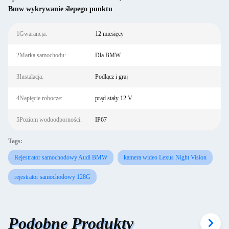
Bmw wykrywanie ślepego punktu
1Gwarancja:
12 miesięcy
2Marka samochodu:
Dla BMW
3Instalacja:
Podłącz i graj
4Napięcie robocze:
prąd stały 12 V
5Poziom wodoodporności:
IP67
Tags:
Rejestrator samochodowy Audi BMW
kamera wideo Lexus Night Vision
rejestrator samochodowy 128G
Podobne Produkty