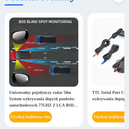
Uniwersalny pojedynczy radar 50m
TTL Serial Port Ca
System wykrywania ślepych punktów
wykrywania ślepego
samochodowych 77GHZ Z LCA BSD
AOA RCT
Uzyskaj najlepszą cenę
Uzyskaj najlepszą c