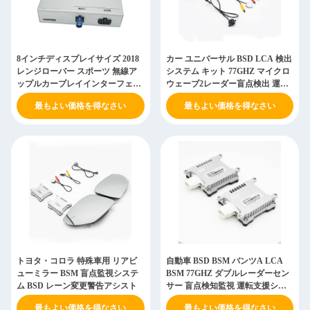
8インチディスプレイサイズ 2018
カー ユニバーサル BSD LCA 検出
レンジローバー スポーツ 無線ア
システム キット 77GHZ マイクロ
ップルカープレイインターフェー
ウェーブ2レーダー盲点検出 運転
ス
システム
最もよい価格を得なさい
最もよい価格を得なさい
トヨタ・コロラ 特殊車用 リアビ
自動車 BSD BSM バンツA LCA
ューミラー BSM 盲点監視システ
BSM 77GHZ ダブルレーダーセン
ム BSD レーン変更警告アシスト
サー 盲点検知監視 運転支援シス
テム
最もよい価格を得なさい
最もよい価格を得なさい