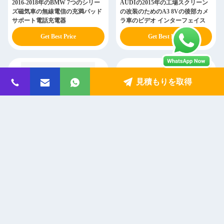
2016-2018年のBMW 7つのシリー
AUDIの2015年の工場スクリーン
ズ磁気車の無線電信の充満パッド
の改装のためのA3 8Vの後部カメ
サポート電話充電器
ラ車のビデオ インターフェイス
Get Best Price
Get Best Price
見積もりを取得
ダブルレーダー 77GHZ オートブ
システム ビデオ インターフェイ
ードスポット検出システム Audi
スとAUDI A1 Q3 MIB2はCarPlay
Q5 スペシャルフィットカメラミ
無線モジュールを統合した
ラー
Get Best Price
Get Best Price