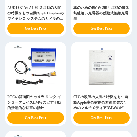
AUDI Q7 A6 A1 2012 2015の人間
車のためのBMW 2019-2022の磁気
の特徴をもつ自動Apple Carplayの
無線速い充電器の移動式無線充電
ワイヤレス システムのカメラのキ
器
ット
Get Best Price
Get Best Price
FCCの背面図のカメラ リンク イ
CICの改装の人間の特徴をもつ自
ンターフェイスBMWのビデオ動
動Apple車の演劇の無線電信のた
的活動的な駐車の指針
めのマルチメディアBMWのビデ
オ インターフェイス
Get Best Price
Get Best Price