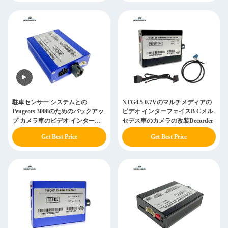
駐車センサー システムとの
NTG4.5 0.7Vのマルチメディアの
Peugeots 3008のためのバックアッ
ビデオ インターフェイスB Cメル
プ カメラ車のビデオ インターフ
セデス車のカメラの改装Decorder
ェイス
Get Best Price
Get Best Price