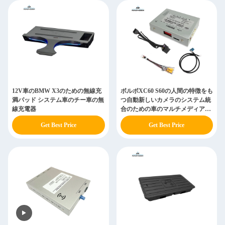
12V車のBMW X3のための無線充
ボルボXC60 S60の人間の特徴をも
満パッド システム車のチー車の無
つ自動新しいカメラのシステム統
線充電器
合のための車のマルチメディアの
ビデオ インターフェイス
Get Best Price
Get Best Price