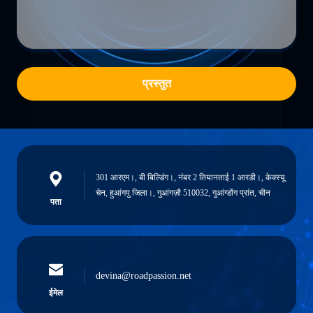
प्रस्तुत
301 आरएम।, बी बिल्डिंग।, नंबर 2 तियानताई 1 आरडी।, केक्स्यू
चेन, हुआंगपु जिला।, गुआंगज़ौ 510032, गुआंग्डोंग प्रांत, चीन
पता
devina@roadpassion.net
ईमेल