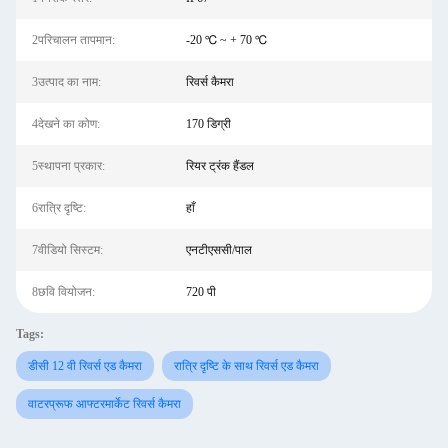
2परिचालन तापमान:
-20 ℃ ~ + 70 ℃
3उत्पाद का नाम:
रिवर्स कैमरा
4देखने का कोण:
170 डिग्री
5स्थापना प्रकार:
रियर ट्रंक हैंडल
6रात्रि दृष्टि:
हाँ
7वीडियो सिस्टम:
एनटीएससी/पाल
8छवि वियोजन:
720 पी
Tags:
डीसी 12 वी रिवर्स एड कैमरा
रात्रि दृष्टि के साथ रिवर्स एड कैमरा
वाटरप्रूफ आफ्टरमार्केट रिवर्स कैमरा