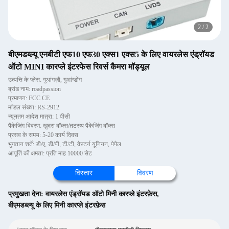
2
/
2
बीएमडब्ल्यू एनबीटी एफ10 एफ30 एक्स1 एक्स5 के लिए वायरलेस एंड्रॉयड
ऑटो MINI कारप्ले इंटरफेस रिवर्स कैमरा मॉड्यूल
उत्पत्ति के प्लेस: गुआंगज़ौ, गुआंग्डोंग
ब्रांड नाम: roadpassion
प्रमाणन: FCC CE
मॉडल संख्या: RS-2912
न्यूनतम आदेश मात्रा: 1 पीसी
पैकेजिंग विवरण: खुदरा बॉक्स/तटस्थ पैकेजिंग बॉक्स
प्रसव के समय: 5-20 कार्य दिवस
भुगतान शर्तें: डी/ए, डी/पी, टी/टी, वेस्टर्न यूनियन, पेपैल
आपूर्ति की क्षमता: प्रति माह 10000 सेट
विस्तार
विवरण
प्रमुखता देना:
वायरलेस एंड्रॉयड ऑटो मिनी कारप्ले इंटरफ़ेस
,
बीएमडब्ल्यू के लिए मिनी कारप्ले इंटरफ़ेस