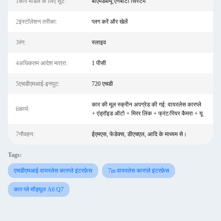
1कार मॉडल के लिए सूट:
बीएमडब्ल्यू एनबीटी सिस्टम
2इंस्टॉलेशन तरीका:
प्लग करें और खेलें
3रंग:
स्लाइव
4अधिकतम आदेश मात्रा:
1 पीसी
5एचडीएमआई-इनपुट:
720 एचडी
कार की मूल स्क्रीन अपग्रेड की गई: वायरलेस कारप्ले
6कार्य:
+ एंड्रॉइड ऑटो + मिरर लिंक + फ्रंट/रियर कैमरा + यू
7नौवहन:
ईएमएस, फेडेक्स, डीएचएल, आदि के माध्यम से।
Tags:
एचडीएमआई वायरलेस कारप्ले इंटरफ़ेस
7in वायरलेस कारप्ले इंटरफ़ेस
कार प्ले मॉड्यूल A6 Q7