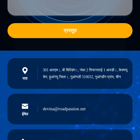
प्रस्तुत
301 आरएम।, बी बिल्डिंग।, नंबर 2 तियानताई 1 आरडी।, केक्स्यू
चेन, हुआंगपु जिला।, गुआंगज़ौ 510032, गुआंग्डोंग प्रांत, चीन
पता
devina@roadpassion.net
ईमेल