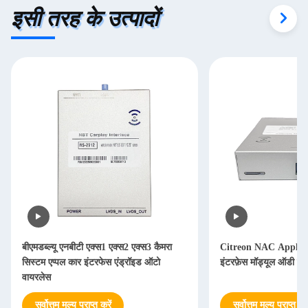
इसी तरह के उत्पादों
बीएमडब्ल्यू एनबीटी एक्स1 एक्स2 एक्स3 कैमरा
Citreon NAC Apple वाय
सिस्टम एप्पल कार इंटरफेस एंड्रॉइड ऑटो
इंटरफ़ेस मॉड्यूल ऑडी फ्र
वायरलेस
सर्वोत्तम मूल्य प्राप्त करें
सर्वोत्तम मूल्य प्राप्त करे