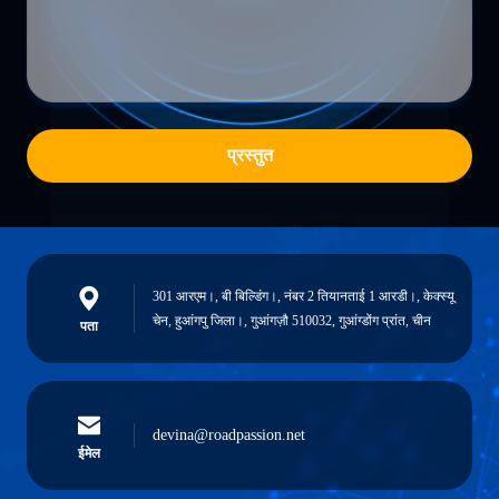
प्रस्तुत
301 आरएम।, बी बिल्डिंग।, नंबर 2 तियानताई 1 आरडी।, केक्स्यू
चेन, हुआंगपु जिला।, गुआंगज़ौ 510032, गुआंग्डोंग प्रांत, चीन
पता
devina@roadpassion.net
ईमेल