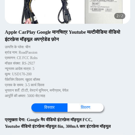
2
/
2
Apple CarPlay Google मानचित्र Youtube मल्टीमीडिया वीडियो
इंटरफ़ेस मॉड्यूल अपग्रेडेड फ़ोन
उत्पत्ति के प्लेस: चीन
ब्रांड नाम: RoadPassion
प्रमाणन: CE FCC Rohs
मॉडल संख्या: RS-2927
न्यूनतम आदेश मात्रा: 5
मूल्य: USD170-200
पैकेजिंग विवरण: खुदरा बॉक्स
प्रसव के समय: 3-5 कार्य दिवस
भुगतान शर्तें: टी/टी, वेस्टर्न यूनियन, मनीग्राम, पेपैल
आपूर्ति की क्षमता: 5000 सेट/माह
विस्तार
विवरण
प्रमुखता देना:
Google मैप वीडियो इंटरफ़ेस मॉड्यूल FCC
,
Youtube वीडियो इंटरफ़ेस मॉड्यूल 8in
,
300mA कार इंटरफ़ेस मॉड्यूल