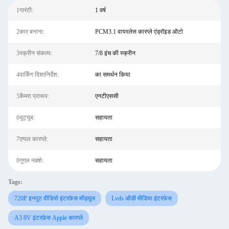
1गारंटी:
1 वर्ष
2कार बनाना:
PCM3.1 वायरलेस कारप्ले एंड्रॉइड ऑटो
3स्क्रीन संकल्प:
7/8 इंच की स्क्रीन
4पार्किंग दिशानिर्देश:
का समर्थन किया
5कैमरा प्रारूप:
एनटीएससी
6यूट्यूब:
सहायता
7एप्पल कारप्ले:
सहायता
8गूगल नक़्शे:
सहायता
Tags:
720P इनपुट वीडियो इंटरफ़ेस मॉड्यूल
Lvds ऑडी मीडिया इंटरफ़ेस
A3 8V इंटरफ़ेस Apple कारप्ले