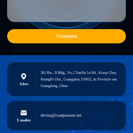
Verzenden
301 Rm., B Bldg., No.2 TianTai 1st Rd., Kexue Chen,
HuangPu Dist., Guangzhou 510032, de Provincie van
Adres
Guangdong, China
devina@roadpassion.net
E-mailen