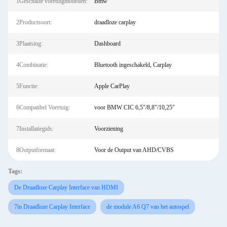
1Geschikte voertuigmodellen:
Bmw
2Productsoort:
draadloze carplay
3Plaatsing:
Dashboard
4Combinatie:
Bluetooth ingeschakeld, Carplay
5Functie:
Apple CarPlay
6Compatibel Voertuig:
voor BMW CIC 6,5"/8,8"/10,25"
7Installatiegids:
Voorziening
8Outputformaat:
Voor de Output van AHD/CVBS
Tags:
De Draadloze Carplay Interface van HDMI
7in Draadloze Carplay Interface
de module A6 Q7 van het autospel