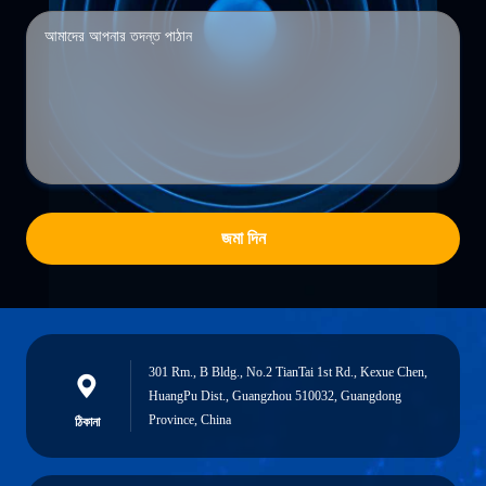
জমা দিন
301 Rm., B Bldg., No.2 TianTai 1st Rd., Kexue Chen,
HuangPu Dist., Guangzhou 510032, Guangdong
Province, China
ঠিকানা