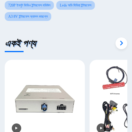
720P ইনপুট ভিডিও ইন্টারফেস মডিউল
Lvds অডি মিডিয়া ইন্টারফেস
A3 8V ইন্টারফেস অ্যাপল কারপ্লে
একই পণ্য