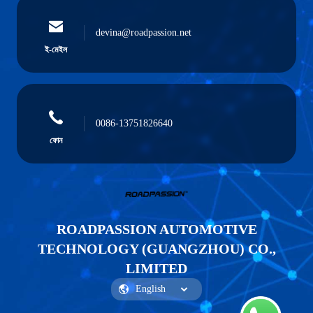
devina@roadpassion.net
ই-মেইল
0086-13751826640
ফোন
ROADPASSION AUTOMOTIVE
TECHNOLOGY (GUANGZHOU) CO.,
LIMITED