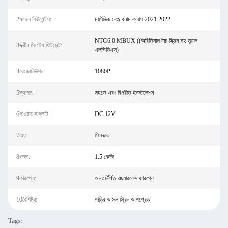
2মডেল ফিটমেন্টস:
মার্সিডিজ বেঞ্জ বনাম ক্লাস 2021 2022
NTG6.0 MBUX ((অরিজিনাল টাচ স্ক্রিন সহ ডুয়াল
3স্ক্রীন সিস্টেম ফিটমেন্ট:
এলভিডিএস)
4রেজোলিউশন:
1080P
5স্থাপন:
সহজে এবং বিপরীত ইনস্টলেশন
6পাওয়ার সাপ্লাই:
DC 12V
7রঙ:
সিলভার
8ওজন:
1.5 কেজি
9কারপ্লে:
অন্তর্নির্মিত ওয়্যারলেস কারপ্লে
10বৈশিষ্ট্য:
গাড়ির আসল স্ক্রিন আপগ্রেড
Tags: