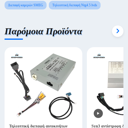
Διεπαφή καμερών SMEG
Τηλεοπτική διεπαφή Ntg4.5 lvds
Παρόμοια Προϊόντα
Τηλεοπτική διεπαφή αυτοκινήτων
Syn3 αντίστροφη δι