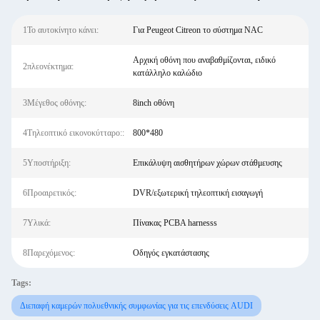
1Το αυτοκίνητο κάνει:
Για Peugeot Citreon το σύστημα NAC
Αρχική οθόνη που αναβαθμίζονται, ειδικό
2πλεονέκτημα:
κατάλληλο καλώδιο
3Μέγεθος οθόνης:
8inch οθόνη
4Τηλεοπτικό εικονοκύτταρο::
800*480
5Υποστήριξη:
Επικάλυψη αισθητήρων χώρων στάθμευσης
6Προαιρετικός:
DVR/εξωτερική τηλεοπτική εισαγωγή
7Υλικά:
Πίνακας PCBA harnesss
8Παρεχόμενος:
Οδηγός εγκατάστασης
Tags:
Διεπαφή καμερών πολυεθνικής συμφωνίας για τις επενδύσεις AUDI