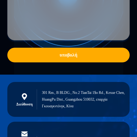
υποβολή
301 Rm., Β BLDG., No.2 TianTai 1$ο Rd., Kexue Chen,
HuangPu Dist., Guangzhou 510032, επαρχία
Διεύθυνση
Γκουαγκντόνγκ, Κίνα