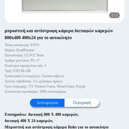
2
/
2
μπροστινή και αντίστροφη κάμερα διεπαφών καμερών
800x480 400x24 για το αυτοκίνητο
Τόπος καταγωγής: ΚΙΝΑ
Μάρκα: RoadPassion
Πιστοποίηση: CE FCC Rohs
Αριθμό μοντέλου: PG-17
Ποσότητα παραγγελίας min: 5
Τιμή: USD 80-108
Συσκευασία λεπτομέρειες: Λιανικό κιβώτιο
Χρόνος παράδοσης: 3-5 εργάσιμες ημέρες
Όροι πληρωμής: T/T, Western Union, MoneyGram, Paypal
Δυνατότητα προσφοράς: 5000 σύνολα/μήνας
Λεπτομέρεια
Περιγραφή
Επισημαίνω:
διεπαφή 800 X 480 καμερών
,
διεπαφή 400 X 24 καμερών
,
Μπροστινή και αντίστροφη κάμερα Rohs για το αυτοκίνητο